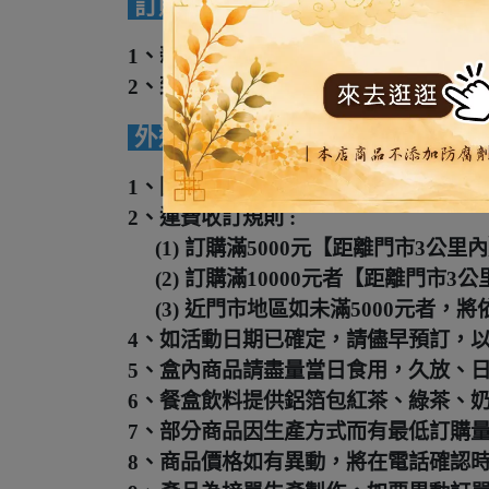
訂購方式及流程
1、親臨各門市洽詢。
門市資訊
2、致電門市詢問訂購：請與門市聯絡
外送及注意事項
1、因商品特性，僅提供台北市、新北市
2、運費收訂規則 :
(1) 訂購滿5000元【距離門市3
(2) 訂購滿10000元者【距離門市
(3) 近門市地區如未滿5000元者
4、如活動日期已確定，請儘早預訂，
5、盒內商品請盡量當日食用，久放、
6、餐盒飲料提供鋁箔包紅茶、綠茶、
7、部分商品因生產方式而有最低訂購
8、商品價格如有異動，將在電話確認