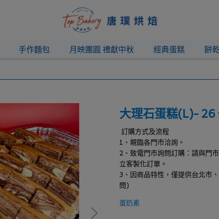
手作麵包
月映團圓 禮獻中秋
經典蛋糕
餅
大理石蛋糕(L)- 26
訂購方式及流程
1、親臨各門市洽詢。
2、致電門市詢問訂購：請與門
立客製化訂單。
3、因商品特性，僅提供台北市
問)
蛋奶素