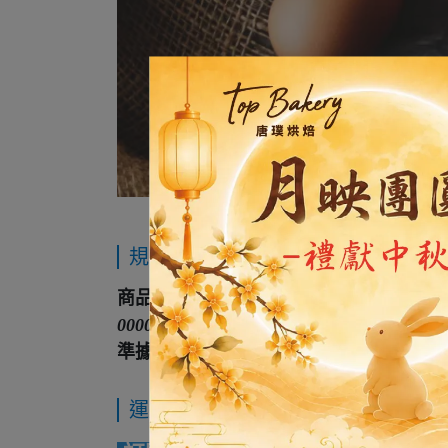
規格說明
商品投保 : 本公司已投保中國信託產物
00000-2
。如因本服務條款產生任何爭議，
準據法
運送方式