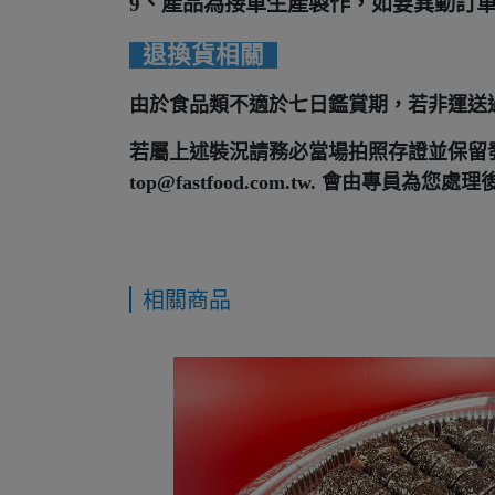
9、產品為接單生產製作，如要異動訂
退換貨相關
由於食品類不適於七日鑑賞期，若非運送
若屬上述裝況請務必當場拍照存證並保留發票，第一
top@fastfood.com.tw.
會由專員為您處理
相關商品