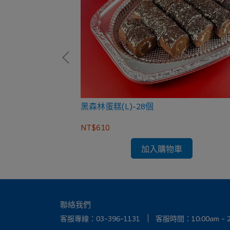
)-32個
黑森林蛋糕(L)-28個
NT$610
加入購物車
聯絡我們
客服專線：03-396-1131
客服時間：10:00am - 2