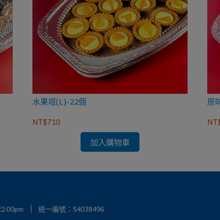
水果塔(L)-22個
原味
NT$710
NT
加入購物車
2:00pm
統一編號：54038496