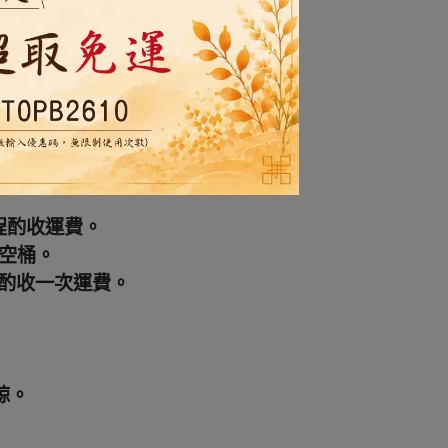
化訂單。
程酌收運費。
料空桶。
再酌收一次運費。
諒。