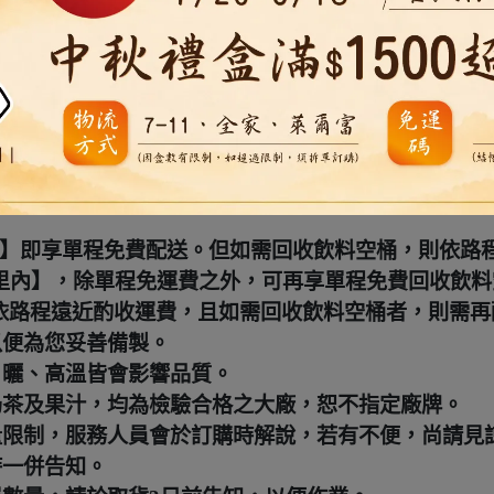
，了解您的人數、預算、活動性質後，即為您開立客製
與桃園配送，尚請見諒。(可直接致電門市詢問)
公里內】即享單程免費配送。但如需回收飲料空桶，則依路
3公里內】，除單程免運費之外，可再享單程免費回收飲
，將依路程遠近酌收運費，且如需回收飲料空桶者，則需
以便為您妥善備製。
日曬、高溫皆會影響品質。
奶茶及果汁，均為檢驗合格之大廠，恕不指定廠牌。
量限制，服務人員會於訂購時解說，若有不便，尚請見
時一併告知。