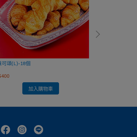
可頌(L)-18個
香草/
$400
NT$520
加入購物車