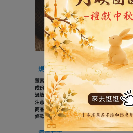
規格說明
葷素別 : 葷
成份 : 麵粉、雞蛋、海苔肉鬆、沙拉醬、蔥
過敏源資訊 : 本產品含有牛奶、蛋類、堅果
注意事項 : 請避免置於高溫或日光照射處，以
商品投保 :
本公司已投保中國信託產物保險產品
條款產生任何爭議，除法律另有規定者外，雙