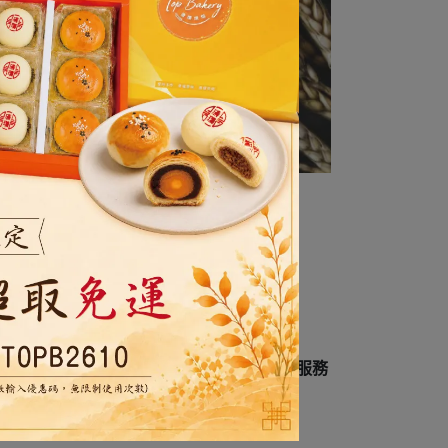
廠登錄字號：
F-154038496-00000-2
。如因本服務
關法律為準據法