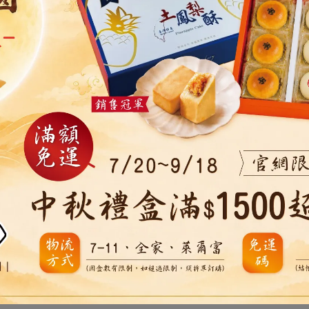
花、奶油、奶粉、白芝麻、糖、鹽、酵母
。
類，含麩質之穀物及其製品，不適合其過敏體質者。
致影響產品品質。
責任保險，保險期間內最高賠償責任新台幣4
,000
萬元，食品工
方同意以台灣台北地方法院為第一審管轄法院，並以中華民國相