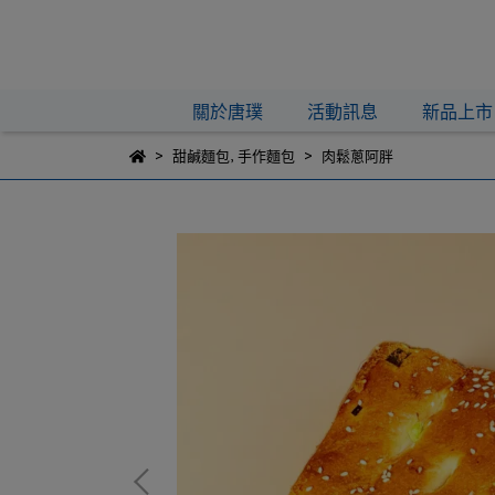
關於唐璞
活動訊息
新品上市
甜鹹麵包
,
手作麵包
肉鬆蔥阿胖