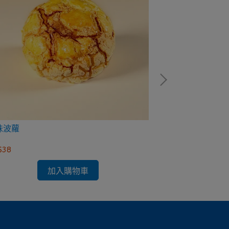
味波蘿
四色餐包
$38
NT$48
加入購物車