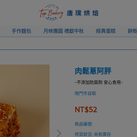
手作麵包
月映團圓 禮獻中秋
經典蛋糕
餅
肉鬆蔥阿胖
-不添加防腐劑 安心食用-
限門市自取
NT$52
商品編號:
供貨狀況:
尚有庫存