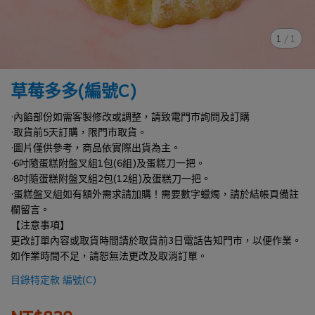
1
/
1
草莓多多(編號C)
·內餡部份如需客製修改或調整，請致電門市詢問及訂購
·取貨前5天訂購，限門市取貨。
·圖片僅供參考，商品依實際出貨為主。
·6吋隨蛋糕附盤叉組1包(6組)及蛋糕刀一把。
·8吋隨蛋糕附盤叉組2包(12組)及蛋糕刀一把。
·蛋糕盤叉組如有額外需求請加購！需要數字蠟燭，請於結帳頁備註
欄留言。
【注意事項】
更改訂單內容或取貨時間請於取貨前3日電話告知門市，以便作業。
如作業時間不足，請恕無法更改及取消訂單。
目錄特定款 編號(C)