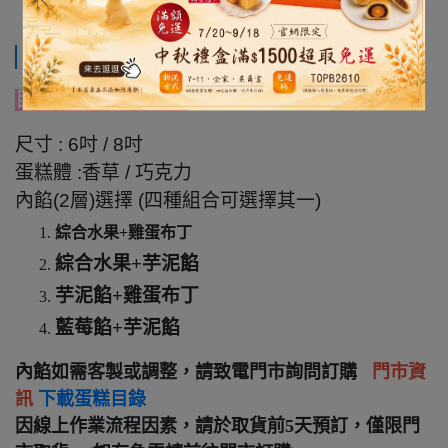
規格說明
目錄特定款 編號(C)
尺寸 : 6吋 / 8吋
蛋糕體 :香草 / 巧克力
內餡(2層)選擇 (四種組合可選擇其一)
綜合水果+雞蛋布丁
綜合水果+芋泥餡
芋泥餡+雞蛋布丁
藍莓餡+芋泥餡
內餡如需客製或調整，請致電門市詢問訂購
門市資
訊
下載蛋糕目錄
因線上作業流程因素，請於取貨前5天預訂，僅限門