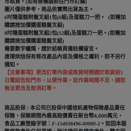
市取貨。(如有急需請前往門市訂購)
圖片僅供參考，商品依實際出貨為主。
6吋隨蛋糕附盤叉組1包(6組)及蛋糕刀一把。
(如需加
購請按加價購蛋糕盤叉組)
8吋隨蛋糕附盤叉組2包(12組)及蛋糕刀一把。
(如需加
購請按加價購蛋糕盤叉組)
需要數字蠟燭，請於結帳頁備註欄留言。
唐璞烘焙保有修改產品內容及價格之權利，恕不另行
通知。
【注意事項】更改訂單內容或取貨時間請於取貨前3
日電話告知門市，以便作業。如作業時間不足，請恕
無法更改及取消訂單。
商品投保 : 本公司已投保中國信託產物保險產品責任
保險，保險期間內最高賠償責任新台幣4,000萬元，
食品工廠登錄字號：
F-154038496-00000-2
。如因本服