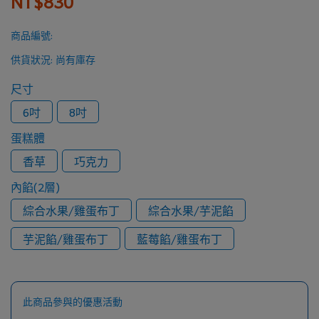
NT$830
商品編號:
供貨狀況:
尚有庫存
尺寸
6吋
8吋
蛋糕體
香草
巧克力
內餡(2層)
綜合水果/雞蛋布丁
綜合水果/芋泥餡
芋泥餡/雞蛋布丁
藍莓餡/雞蛋布丁
此商品參與的優惠活動